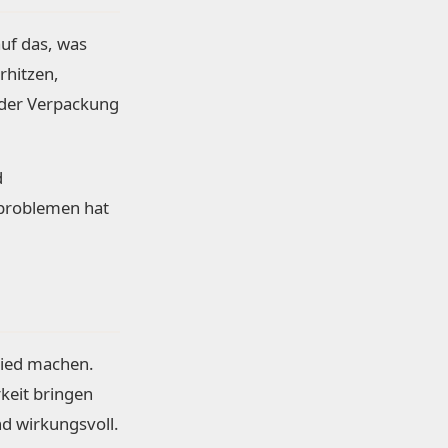
uf das, was
rhitzen,
f der Verpackung
d
kproblemen hat
hied machen.
rkeit bringen
nd wirkungsvoll.