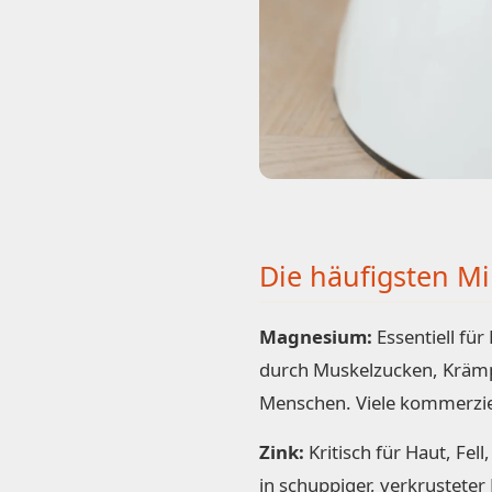
Die häufigsten M
Magnesium:
Essentiell fü
durch Muskelzucken, Krämp
Menschen. Viele kommerzie
Zink:
Kritisch für Haut, Fe
in schuppiger, verkrustete