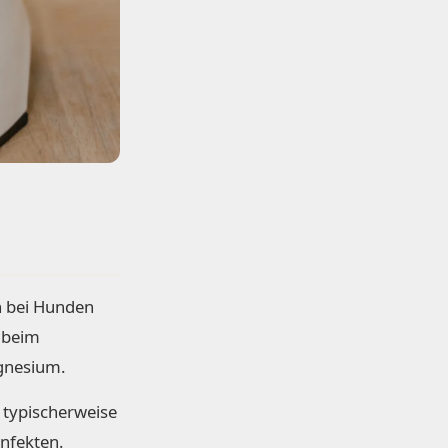
h bei Hunden
 beim
agnesium.
 typischerweise
Infekten.