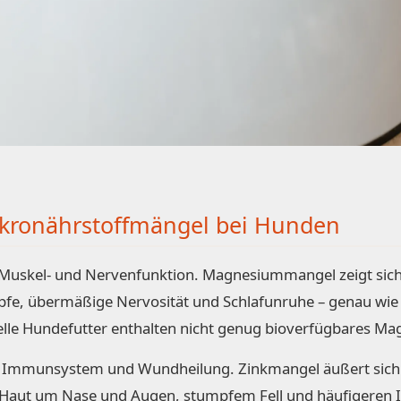
ikronährstoffmängel bei Hunden
r Muskel- und Nervenfunktion. Magnesiummangel zeigt sic
fe, übermäßige Nervosität und Schlafunruhe – genau wie
lle Hundefutter enthalten nicht genug bioverfügbares M
ll, Immunsystem und Wundheilung. Zinkmangel äußert sich
r Haut um Nase und Augen, stumpfem Fell und häufigeren 