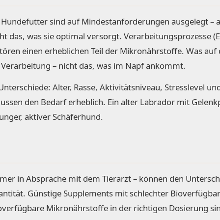
Hundefutter sind auf Mindestanforderungen ausgelegt – a
t das, was sie optimal versorgt. Verarbeitungsprozesse (E
stören einen erheblichen Teil der Mikronährstoffe. Was au
er Verarbeitung – nicht das, was im Napf ankommt.
terschiede: Alter, Rasse, Aktivitätsniveau, Stresslevel un
ussen den Bedarf erheblich. Ein alter Labrador mit Gelen
junger, aktiver Schäferhund.
mmer in Absprache mit dem Tierarzt – können den Untersc
uantität. Günstige Supplements mit schlechter Bioverfügba
overfügbare Mikronährstoffe in der richtigen Dosierung si