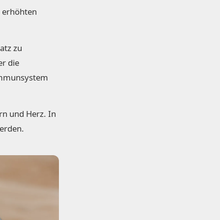
n erhöhten
atz zu
er die
 Immunsystem
rn und Herz. In
werden.