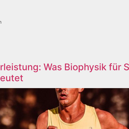
n
leistung: Was Biophysik für S
eutet